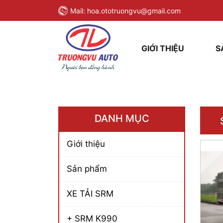
Mail:
hoa.ototruongvu@gmail.com
GIỚI THIỆU
S
DANH MỤC
Giới thiệu
Sản phẩm
XE TẢI SRM
+ SRM K990