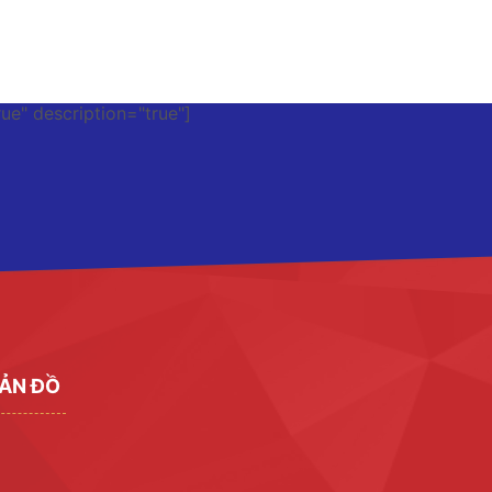
rue" description="true"]
ẢN ĐỒ