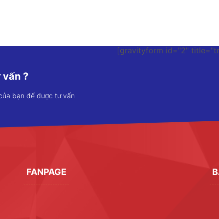
[gravityform id="2" title="t
 vấn ?
 của bạn để được tư vấn
FANPAGE
B