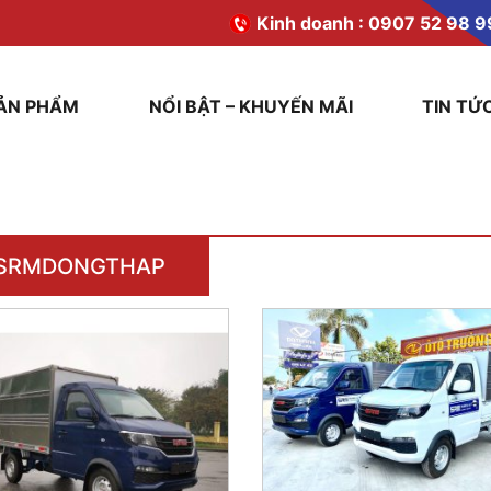
Kinh doanh :
0907 52 98 9
ẢN PHẨM
NỔI BẬT – KHUYẾN MÃI
TIN TỨ
SRMDONGTHAP