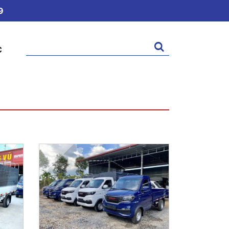
9
Tìm
C
kiếm: