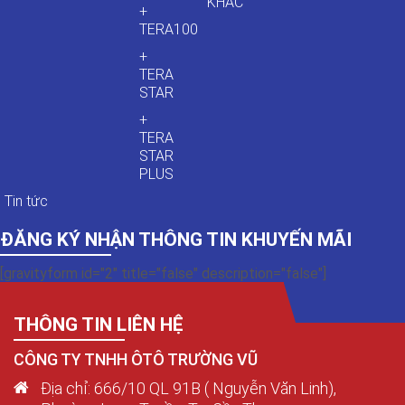
KHÁC
+
TERA100
+
TERA
STAR
+
TERA
STAR
PLUS
Tin tức
ĐĂNG KÝ NHẬN THÔNG TIN KHUYẾN MÃI
[gravityform id="2" title="false" description="false"]
THÔNG TIN LIÊN HỆ
CÔNG TY TNHH ÔTÔ TRƯỜNG VŨ
Địa chỉ: 666/10 QL 91B ( Nguyễn Văn Linh),