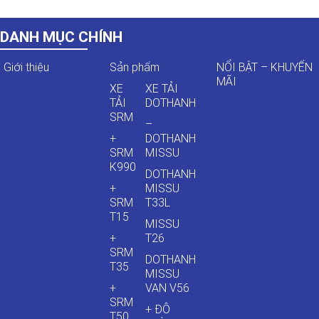
DANH MỤC CHÍNH
Giới thiệu
Sản phẩm
NỔI BẬT – KHUYẾN
MÃI
XE
XE TẢI
TẢI
DOTHANH
SRM
–
+
DOTHANH
SRM
MISSU
K990
DOTHANH
+
MISSU
SRM
T33L
T15
MISSU
+
T26
SRM
DOTHANH
T35
MISSU
+
VAN V56
SRM
+ ĐÔ
T50