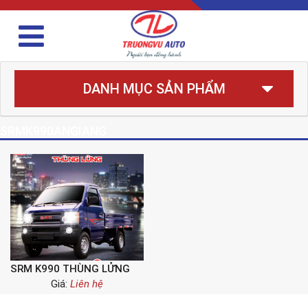
DANH MỤC SẢN PHẨM
SRMK990ANGIANG
SRM K990 THÙNG LỬNG
Giá:
Liên hệ