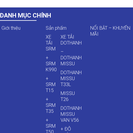
DANH MỤC CHÍNH
Giới thiệu
Sản phẩm
NỔI BẬT – KHUYẾN
MÃI
XE
XE TẢI
TẢI
DOTHANH
SRM
–
+
DOTHANH
SRM
MISSU
K990
DOTHANH
+
MISSU
SRM
T33L
T15
MISSU
+
T26
SRM
DOTHANH
T35
MISSU
+
VAN V56
SRM
+ ĐÔ
T50