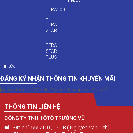
KHÁC
+
TERA100
+
TERA
STAR
+
TERA
STAR
PLUS
Tin tức
ĐĂNG KÝ NHẬN THÔNG TIN KHUYẾN MÃI
[gravityform id="2" title="false" description="false"]
THÔNG TIN LIÊN HỆ
CÔNG TY TNHH ÔTÔ TRƯỜNG VŨ
Địa chỉ: 666/10 QL 91B ( Nguyễn Văn Linh),