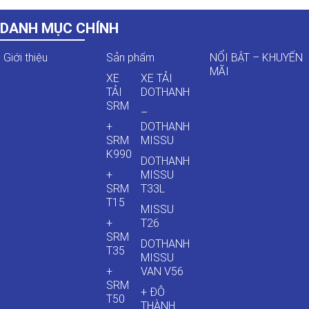
DANH MỤC CHÍNH
Giới thiệu
Sản phẩm
NỔI BẬT – KHUYẾN
MÃI
XE
XE TẢI
TẢI
DOTHANH
SRM
–
+
DOTHANH
SRM
MISSU
K990
DOTHANH
+
MISSU
SRM
T33L
T15
MISSU
+
T26
SRM
DOTHANH
T35
MISSU
+
VAN V56
SRM
+ ĐÔ
T50
THÀNH