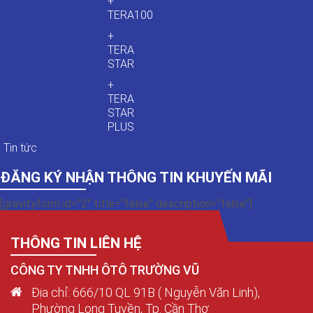
+
TERA100
+
TERA
STAR
+
TERA
STAR
PLUS
Tin tức
ĐĂNG KÝ NHẬN THÔNG TIN KHUYẾN MÃI
[gravityform id="2" title="false" description="false"]
THÔNG TIN LIÊN HỆ
CÔNG TY TNHH ÔTÔ TRƯỜNG VŨ
Địa chỉ: 666/10 QL 91B ( Nguyễn Văn Linh),
Phường Long Tuyền, Tp. Cần Thơ