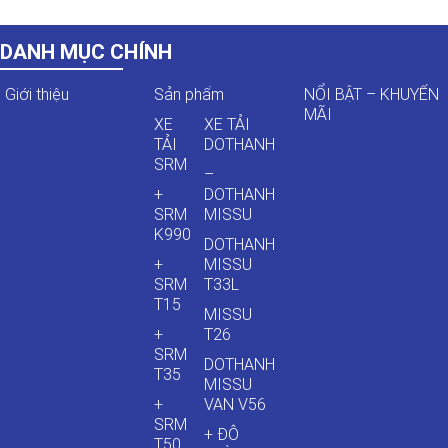
DANH MỤC CHÍNH
Giới thiệu
Sản phẩm
NỔI BẬT – KHUYẾN
MÃI
XE
XE TẢI
TẢI
DOTHANH
SRM
–
+
DOTHANH
SRM
MISSU
K990
DOTHANH
+
MISSU
SRM
T33L
T15
MISSU
+
T26
SRM
DOTHANH
T35
MISSU
+
VAN V56
SRM
+ ĐÔ
T50