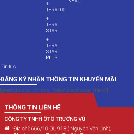
KHÁC
+
TERA100
+
TERA
STAR
+
TERA
STAR
PLUS
Tin tức
ĐĂNG KÝ NHẬN THÔNG TIN KHUYẾN MÃI
[gravityform id="2" title="false" description="false"]
THÔNG TIN LIÊN HỆ
CÔNG TY TNHH ÔTÔ TRƯỜNG VŨ
Địa chỉ: 666/10 QL 91B ( Nguyễn Văn Linh),