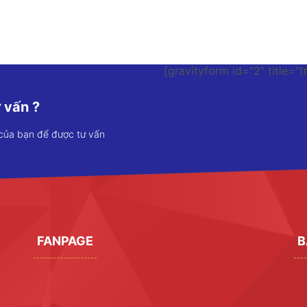
[gravityform id="2" title="t
 vấn ?
 của bạn để được tư vấn
FANPAGE
B