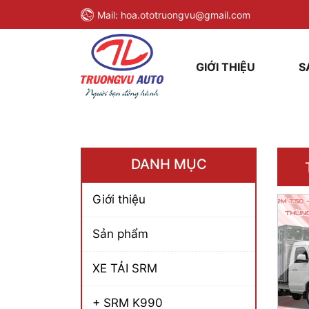
Mail:
hoa.ototruongvu@gmail.com
GIỚI THIỆU
S
DANH MỤC
Giới thiệu
Sản phẩm
XE TẢI SRM
+ SRM K990