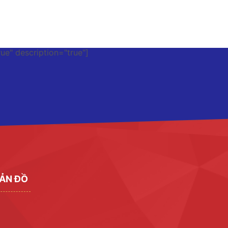
rue" description="true"]
ẢN ĐỒ