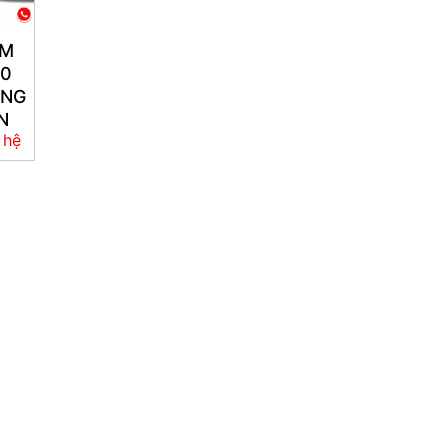
RM
50
ÙNG
N
 hệ