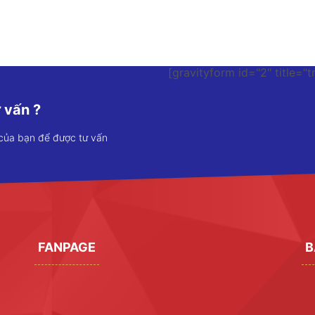
[gravityform id="2" title="t
 vấn ?
 của bạn để được tư vấn
FANPAGE
B