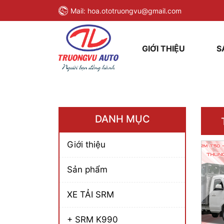
Mail:
hoa.ototruongvu@gmail.com
GIỚI THIỆU
S
DANH MỤC
Giới thiệu
Sản phẩm
XE TẢI SRM
+ SRM K990