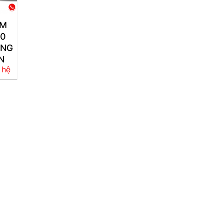
RM
50
ÙNG
N
 hệ