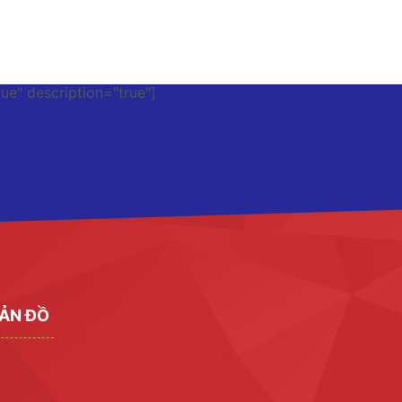
rue" description="true"]
ẢN ĐỒ