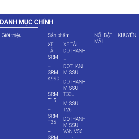
DANH MỤC CHÍNH
Giới thiệu
Sản phẩm
NỔI BẬT – KHUYẾN
MÃI
XE
XE TẢI
TẢI
DOTHANH
SRM
–
+
DOTHANH
SRM
MISSU
K990
DOTHANH
+
MISSU
SRM
T33L
T15
MISSU
+
T26
SRM
DOTHANH
T35
MISSU
+
VAN V56
SRM