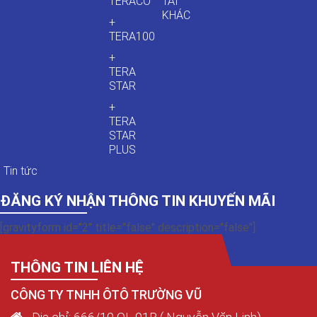
TERACO
TẢI
KHÁC
+
TERA100
+
TERA
STAR
+
TERA
STAR
PLUS
Tin tức
ĐĂNG KÝ NHẬN THÔNG TIN KHUYẾN MÃI
[gravityform id="2" title="false" description="false"]
THÔNG TIN LIÊN HỆ
CÔNG TY TNHH ÔTÔ TRƯỜNG VŨ