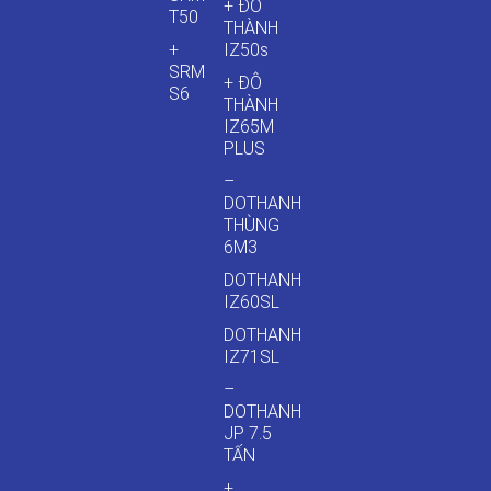
+ ĐÔ
T50
THÀNH
+
IZ50s
SRM
+ ĐÔ
S6
THÀNH
IZ65M
PLUS
–
DOTHANH
THÙNG
6M3
DOTHANH
IZ60SL
DOTHANH
IZ71SL
–
DOTHANH
JP 7.5
TẤN
+