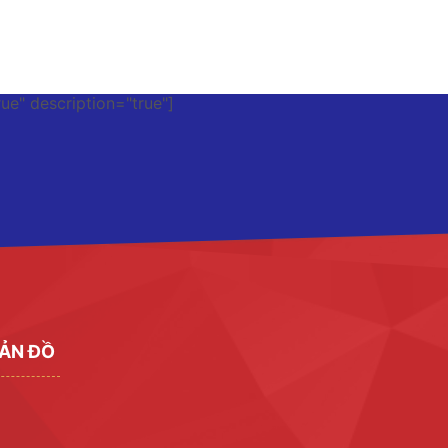
rue" description="true"]
ẢN ĐỒ