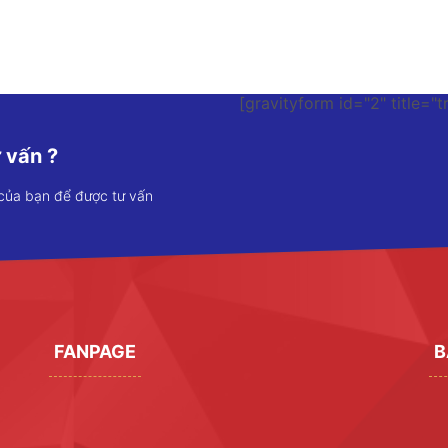
[gravityform id="2" title="t
 vấn ?
 của bạn để được tư vấn
FANPAGE
B