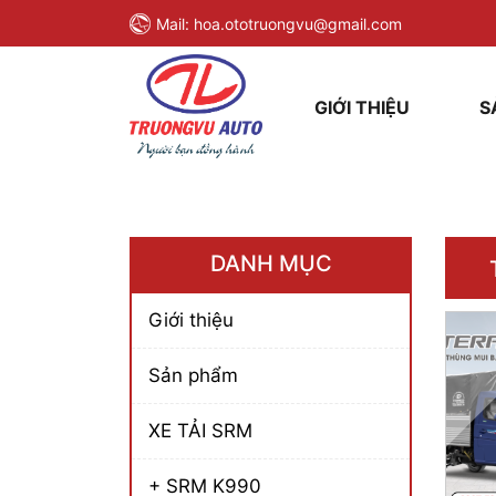
Mail:
hoa.ototruongvu@gmail.com
GIỚI THIỆU
S
DANH MỤC
Giới thiệu
Sản phẩm
XE TẢI SRM
+ SRM K990