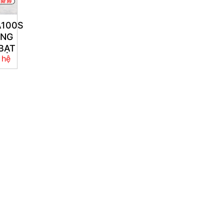
A100S
ÙNG
BẠT
 hệ