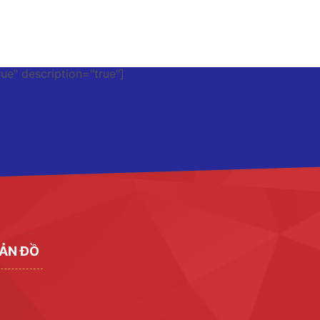
rue" description="true"]
ẢN ĐỒ