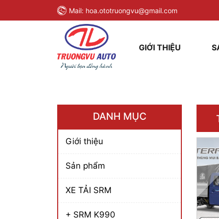
Mail:
hoa.ototruongvu@gmail.com
GIỚI THIỆU
S
DANH MỤC
Giới thiệu
Sản phẩm
XE TẢI SRM
+ SRM K990