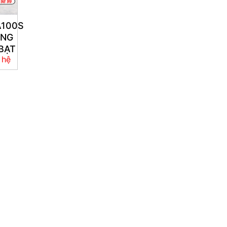
A100S
ÙNG
BẠT
 hệ