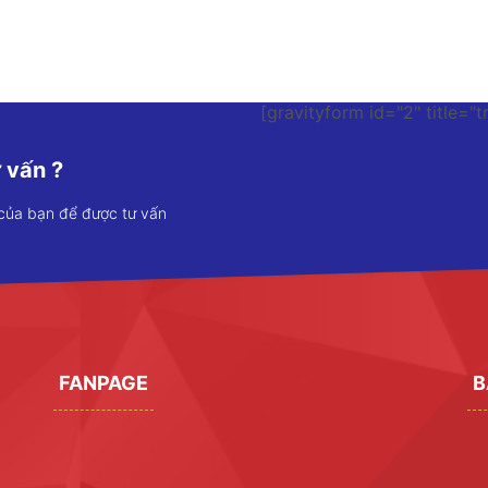
[gravityform id="2" title="t
 vấn ?
 của bạn để được tư vấn
FANPAGE
B