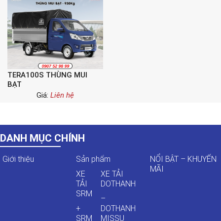
TERA100S THÙNG MUI
BẠT
Giá:
Liên hệ
DANH MỤC CHÍNH
Giới thiệu
Sản phẩm
NỔI BẬT – KHUYẾN
MÃI
XE
XE TẢI
TẢI
DOTHANH
SRM
–
+
DOTHANH
SRM
MISSU