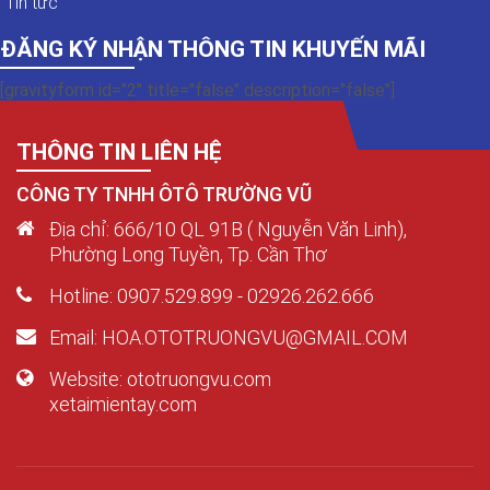
Tin tức
ĐĂNG KÝ NHẬN THÔNG TIN KHUYẾN MÃI
[gravityform id="2" title="false" description="false"]
THÔNG TIN LIÊN HỆ
CÔNG TY TNHH ÔTÔ TRƯỜNG VŨ
Địa chỉ: 666/10 QL 91B ( Nguyễn Văn Linh),
Phường Long Tuyền, Tp. Cần Thơ
Hotline: 0907.529.899 - 02926.262.666
Email: HOA.OTOTRUONGVU@GMAIL.COM
Website: ototruongvu.com
xetaimientay.com