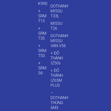
K990
DOTHANH
+
MISSU
SRM
T33L
T15
MISSU
+
T26
SRM
DOTHANH
T35
MISSU
+
VAN V56
SRM
+ ĐÔ
T50
THÀNH
+
IZ50s
SRM
+ ĐÔ
S6
THÀNH
IZ65M
PLUS
–
DOTHANH
THÙNG
6M3