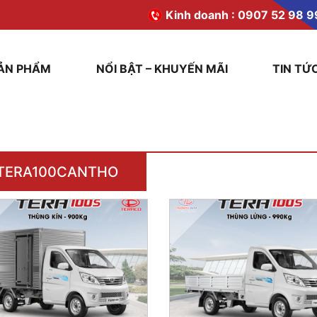
Kinh doanh :
0907 52 98 9
ẢN PHẨM
NỔI BẬT – KHUYẾN MÃI
TIN TỨ
TERA100CANTHO