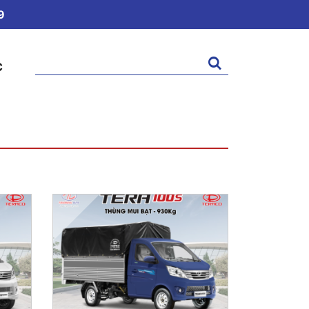
9
Tìm
C
kiếm: