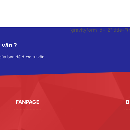
[gravityform id="2" title="t
 vấn ?
 của bạn để được tư vấn
FANPAGE
B