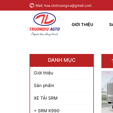
Mail:
hoa.ototruongvu@gmail.com
GIỚI THIỆU
S
DANH MỤC
Giới thiệu
Sản phẩm
XE TẢI SRM
+ SRM K990