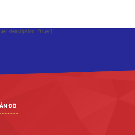
rue" description="true"]
ẢN ĐỒ