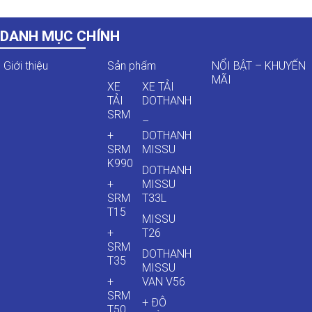
DANH MỤC CHÍNH
Giới thiệu
Sản phẩm
NỔI BẬT – KHUYẾN
MÃI
XE
XE TẢI
TẢI
DOTHANH
SRM
–
+
DOTHANH
SRM
MISSU
K990
DOTHANH
+
MISSU
SRM
T33L
T15
MISSU
+
T26
SRM
DOTHANH
T35
MISSU
+
VAN V56
SRM
+ ĐÔ
T50