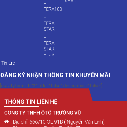
KHÁC
+
TERA100
+
TERA
STAR
+
TERA
STAR
PLUS
Tin tức
ĐĂNG KÝ NHẬN THÔNG TIN KHUYẾN MÃI
[gravityform id="2" title="false" description="false"]
THÔNG TIN LIÊN HỆ
CÔNG TY TNHH ÔTÔ TRƯỜNG VŨ
Địa chỉ: 666/10 QL 91B ( Nguyễn Văn Linh),