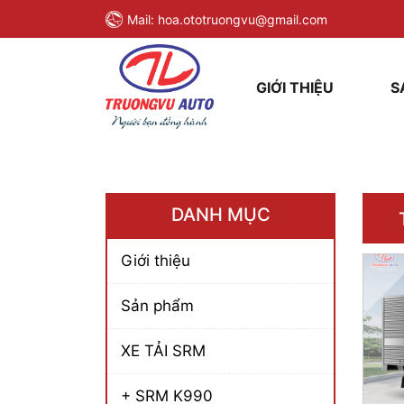
Mail:
hoa.ototruongvu@gmail.com
GIỚI THIỆU
S
DANH MỤC
Giới thiệu
Sản phẩm
XE TẢI SRM
+ SRM K990