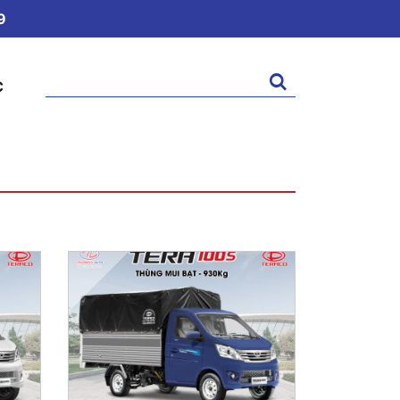
9
Tìm
C
kiếm: