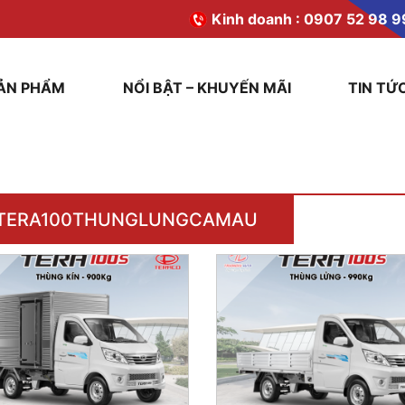
Kinh doanh :
0907 52 98 9
ẢN PHẨM
NỔI BẬT – KHUYẾN MÃI
TIN TỨ
TERA100THUNGLUNGCAMAU