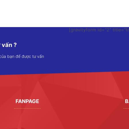
[gravityform id="2" title="t
 vấn ?
 của bạn để được tư vấn
FANPAGE
B