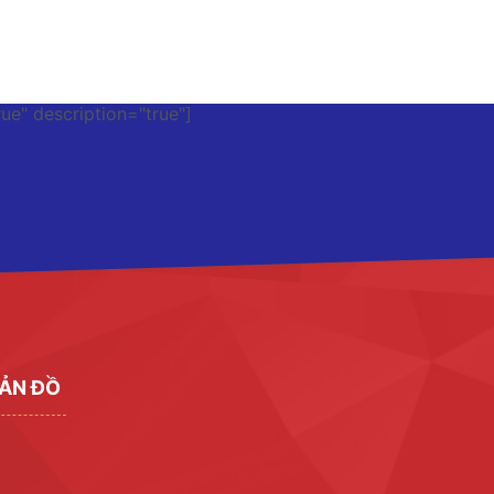
rue" description="true"]
ẢN ĐỒ