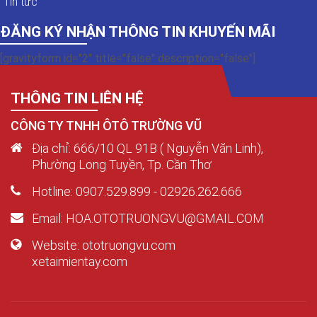
Tin tức
ĐĂNG KÝ NHẬN THÔNG TIN KHUYẾN MÃI
[gravityform id="2" title="false" description="false"]
THÔNG TIN LIÊN HỆ
CÔNG TY TNHH ÔTÔ TRƯỜNG VŨ
Địa chỉ: 666/10 QL 91B ( Nguyễn Văn Linh),
Phường Long Tuyền, Tp. Cần Thơ
Hotline: 0907.529.899 - 02926.262.666
Email: HOA.OTOTRUONGVU@GMAIL.COM
Website: ototruongvu.com
xetaimientay.com