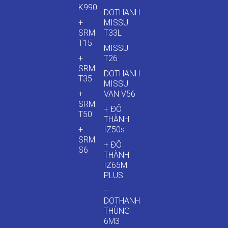
K990
DOTHANH
+
MISSU
SRM
T33L
T15
MISSU
+
T26
SRM
DOTHANH
T35
MISSU
+
VAN V56
SRM
+ ĐÔ
T50
THÀNH
+
IZ50s
SRM
+ ĐÔ
S6
THÀNH
IZ65M
PLUS
–
DOTHANH
THÙNG
6M3