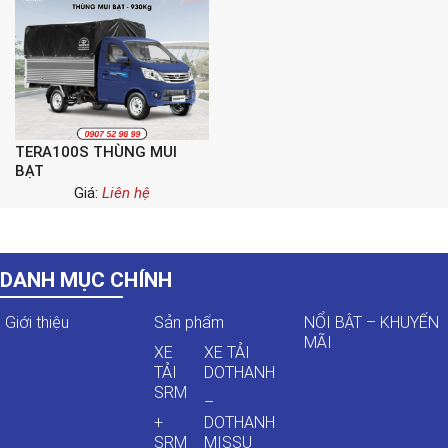
TERA100S THÙNG MUI
BẠT
Giá:
Liên hệ
DANH MỤC CHÍNH
Giới thiệu
Sản phẩm
NỔI BẬT – KHUYẾN
MÃI
XE
XE TẢI
TẢI
DOTHANH
SRM
–
+
DOTHANH
SRM
MISSU