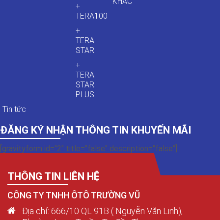
KHÁC
+
TERA100
+
TERA
STAR
+
TERA
STAR
PLUS
Tin tức
ĐĂNG KÝ NHẬN THÔNG TIN KHUYẾN MÃI
[gravityform id="2" title="false" description="false"]
THÔNG TIN LIÊN HỆ
CÔNG TY TNHH ÔTÔ TRƯỜNG VŨ
Địa chỉ: 666/10 QL 91B ( Nguyễn Văn Linh),