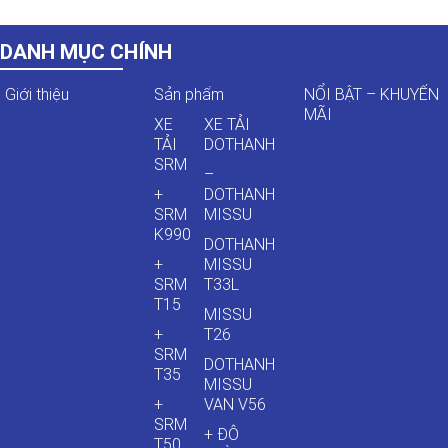
DANH MỤC CHÍNH
Giới thiệu
Sản phẩm
NỔI BẬT – KHUYẾN
MÃI
XE
XE TẢI
TẢI
DOTHANH
SRM
–
+
DOTHANH
SRM
MISSU
K990
DOTHANH
+
MISSU
SRM
T33L
T15
MISSU
+
T26
SRM
DOTHANH
T35
MISSU
+
VAN V56
SRM
+ ĐÔ
T50