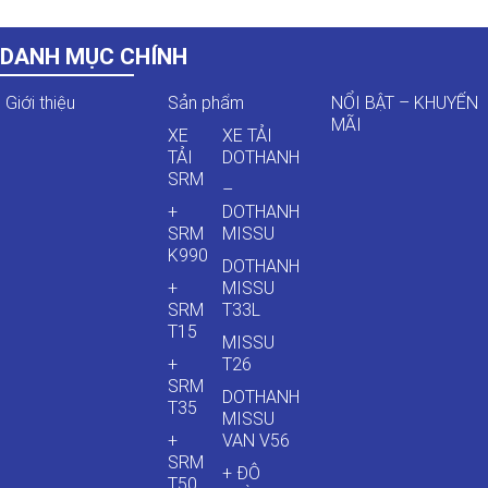
DANH MỤC CHÍNH
Giới thiệu
Sản phẩm
NỔI BẬT – KHUYẾN
MÃI
XE
XE TẢI
TẢI
DOTHANH
SRM
–
+
DOTHANH
SRM
MISSU
K990
DOTHANH
+
MISSU
SRM
T33L
T15
MISSU
+
T26
SRM
DOTHANH
T35
MISSU
+
VAN V56
SRM
+ ĐÔ
T50