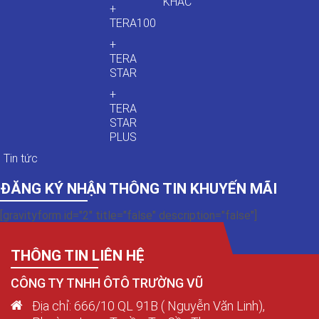
KHÁC
+
TERA100
+
TERA
STAR
+
TERA
STAR
PLUS
Tin tức
ĐĂNG KÝ NHẬN THÔNG TIN KHUYẾN MÃI
[gravityform id="2" title="false" description="false"]
THÔNG TIN LIÊN HỆ
CÔNG TY TNHH ÔTÔ TRƯỜNG VŨ
Địa chỉ: 666/10 QL 91B ( Nguyễn Văn Linh),