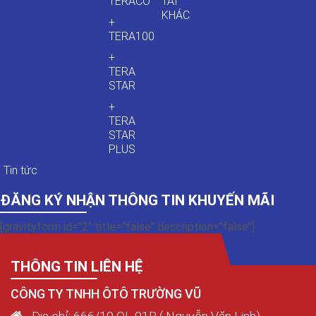
TERACO
TẢI
KHÁC
+
TERA100
+
TERA
STAR
+
TERA
STAR
PLUS
Tin tức
ĐĂNG KÝ NHẬN THÔNG TIN KHUYẾN MÃI
[gravityform id="2" title="false" description="false"]
THÔNG TIN LIÊN HỆ
CÔNG TY TNHH ÔTÔ TRƯỜNG VŨ