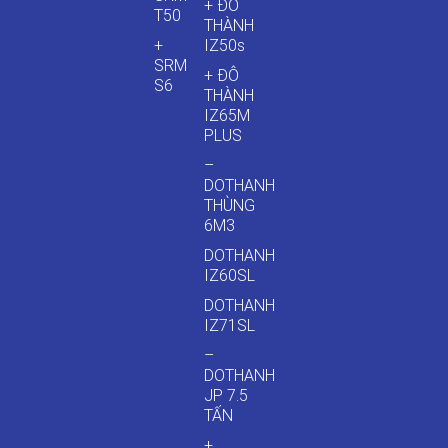
+ ĐÔ
T50
THÀNH
+
IZ50s
SRM
+ ĐÔ
S6
THÀNH
IZ65M
PLUS
–
DOTHANH
THÙNG
6M3
DOTHANH
IZ60SL
DOTHANH
IZ71SL
–
DOTHANH
JP 7.5
TẤN
+