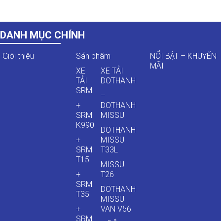
DANH MỤC CHÍNH
Giới thiệu
Sản phẩm
NỔI BẬT – KHUYẾN
MÃI
XE
XE TẢI
TẢI
DOTHANH
SRM
–
+
DOTHANH
SRM
MISSU
K990
DOTHANH
+
MISSU
SRM
T33L
T15
MISSU
+
T26
SRM
DOTHANH
T35
MISSU
+
VAN V56
SRM