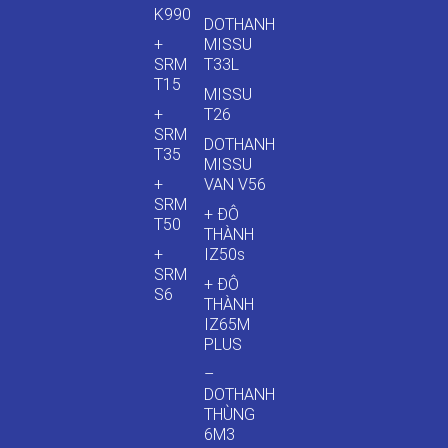
K990
DOTHANH
+
MISSU
SRM
T33L
T15
MISSU
+
T26
SRM
DOTHANH
T35
MISSU
+
VAN V56
SRM
+ ĐÔ
T50
THÀNH
+
IZ50s
SRM
+ ĐÔ
S6
THÀNH
IZ65M
PLUS
–
DOTHANH
THÙNG
6M3