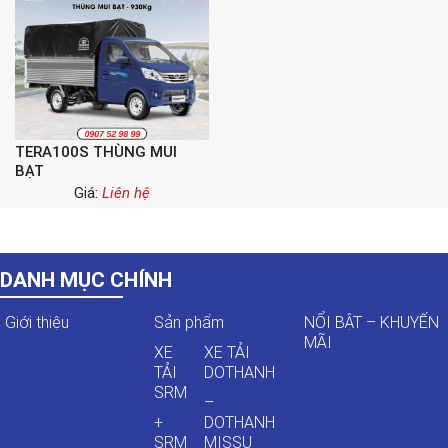
TERA100S THÙNG MUI
BẠT
Giá:
Liên hệ
DANH MỤC CHÍNH
Giới thiệu
Sản phẩm
NỔI BẬT – KHUYẾN
MÃI
XE
XE TẢI
TẢI
DOTHANH
SRM
–
+
DOTHANH
SRM
MISSU