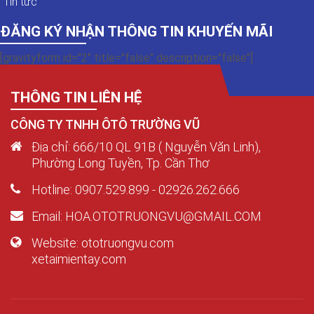
Tin tức
ĐĂNG KÝ NHẬN THÔNG TIN KHUYẾN MÃI
[gravityform id="2" title="false" description="false"]
THÔNG TIN LIÊN HỆ
CÔNG TY TNHH ÔTÔ TRƯỜNG VŨ
Địa chỉ: 666/10 QL 91B ( Nguyễn Văn Linh),
Phường Long Tuyền, Tp. Cần Thơ
Hotline: 0907.529.899 - 02926.262.666
Email: HOA.OTOTRUONGVU@GMAIL.COM
Website: ototruongvu.com
xetaimientay.com