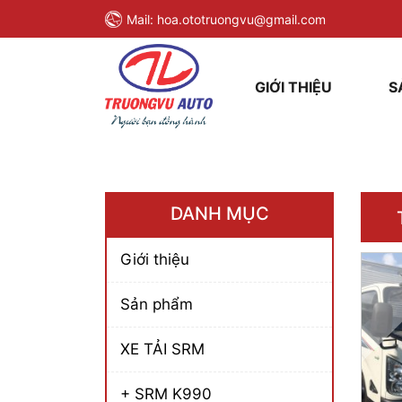
Mail:
hoa.ototruongvu@gmail.com
GIỚI THIỆU
S
DANH MỤC
Giới thiệu
Sản phẩm
XE TẢI SRM
+ SRM K990