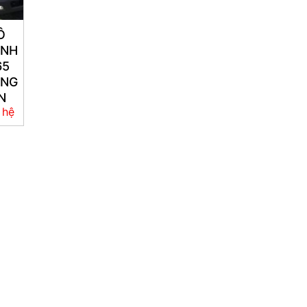
Ô
ÀNH
65
ÙNG
N
 hệ