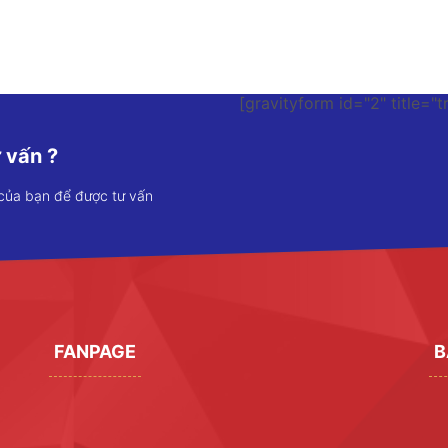
[gravityform id="2" title="t
 vấn ?
 của bạn để được tư vấn
FANPAGE
B