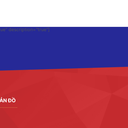
rue" description="true"]
ẢN ĐỒ