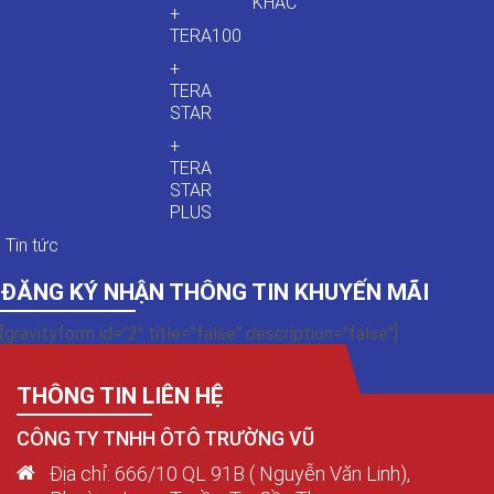
KHÁC
+
TERA100
+
TERA
STAR
+
TERA
STAR
PLUS
Tin tức
ĐĂNG KÝ NHẬN THÔNG TIN KHUYẾN MÃI
[gravityform id="2" title="false" description="false"]
THÔNG TIN LIÊN HỆ
CÔNG TY TNHH ÔTÔ TRƯỜNG VŨ
Địa chỉ: 666/10 QL 91B ( Nguyễn Văn Linh),