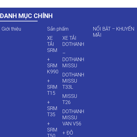
DANH MỤC CHÍNH
Giới thiệu
Sản phẩm
NỔI BẬT – KHUYẾN
MÃI
XE
XE TẢI
TẢI
DOTHANH
SRM
–
+
DOTHANH
SRM
MISSU
K990
DOTHANH
+
MISSU
SRM
T33L
T15
MISSU
+
T26
SRM
DOTHANH
T35
MISSU
+
VAN V56
SRM
+ ĐÔ
T50