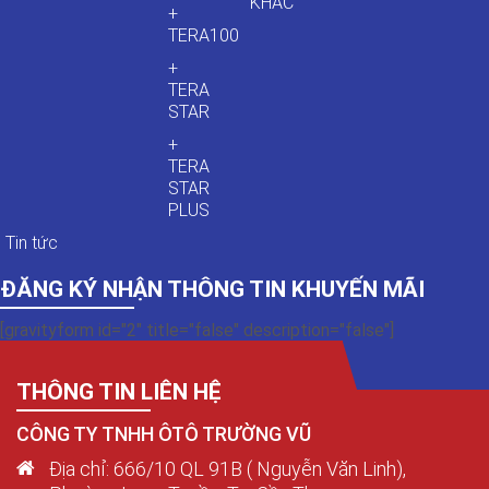
KHÁC
+
TERA100
+
TERA
STAR
+
TERA
STAR
PLUS
Tin tức
ĐĂNG KÝ NHẬN THÔNG TIN KHUYẾN MÃI
[gravityform id="2" title="false" description="false"]
THÔNG TIN LIÊN HỆ
CÔNG TY TNHH ÔTÔ TRƯỜNG VŨ
Địa chỉ: 666/10 QL 91B ( Nguyễn Văn Linh),