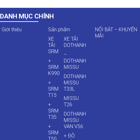
DANH MỤC CHÍNH
Giới thiệu
Sản phẩm
NỔI BẬT – KHUYẾN
MÃI
XE
XE TẢI
TẢI
DOTHANH
SRM
–
+
DOTHANH
SRM
MISSU
K990
DOTHANH
+
MISSU
SRM
T33L
T15
MISSU
+
T26
SRM
DOTHANH
T35
MISSU
+
VAN V56
SRM
+ ĐÔ
T50