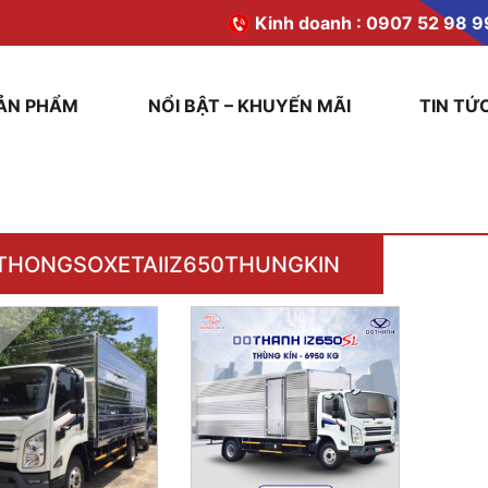
Kinh doanh :
0907 52 98 9
ẢN PHẨM
NỔI BẬT – KHUYẾN MÃI
TIN TỨ
THONGSOXETAIIZ650THUNGKIN