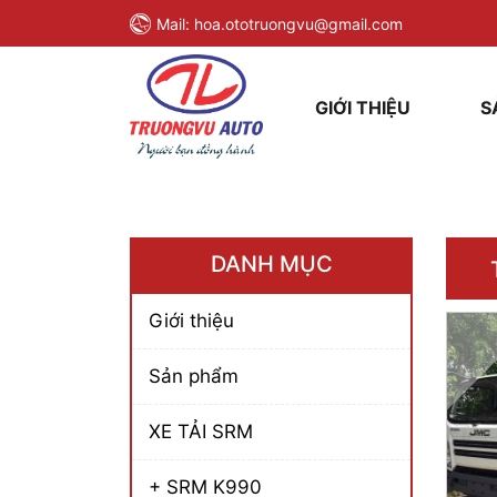
Mail:
hoa.ototruongvu@gmail.com
GIỚI THIỆU
S
DANH MỤC
Giới thiệu
Sản phẩm
XE TẢI SRM
+ SRM K990