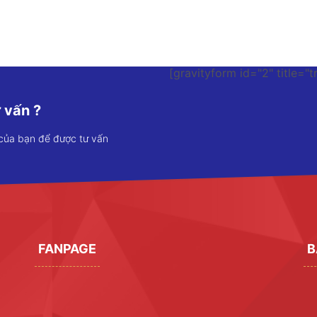
[gravityform id="2" title="t
 vấn ?
 của bạn để được tư vấn
FANPAGE
B