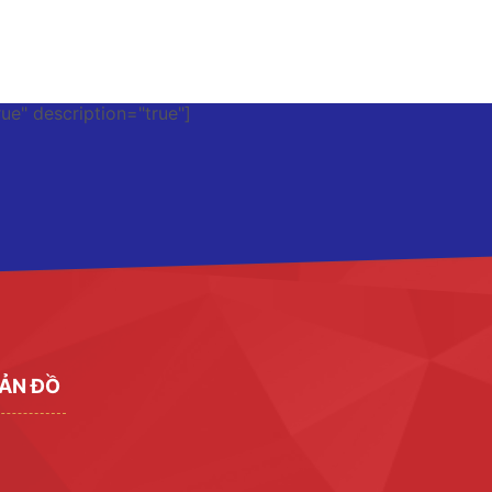
rue" description="true"]
ẢN ĐỒ