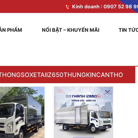
Kinh doanh :
0907 52 98 9
ẢN PHẨM
NỔI BẬT – KHUYẾN MÃI
TIN TỨ
THONGSOXETAIIZ650THUNGKINCANTHO