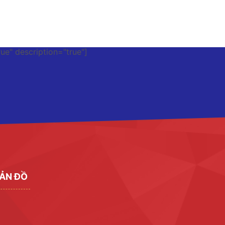
rue" description="true"]
ẢN ĐỒ