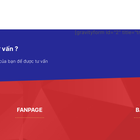
[gravityform id="2" title="t
 vấn ?
 của bạn để được tư vấn
FANPAGE
B