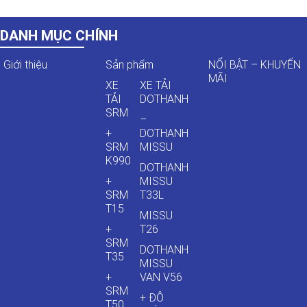
DANH MỤC CHÍNH
Giới thiệu
Sản phẩm
NỔI BẬT – KHUYẾN
MÃI
XE
XE TẢI
TẢI
DOTHANH
SRM
–
+
DOTHANH
SRM
MISSU
K990
DOTHANH
+
MISSU
SRM
T33L
T15
MISSU
+
T26
SRM
DOTHANH
T35
MISSU
+
VAN V56
SRM
+ ĐÔ
T50