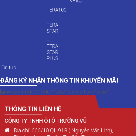
KHÁC
+
TERA100
+
TERA
STAR
+
TERA
STAR
PLUS
Tin tức
ĐĂNG KÝ NHẬN THÔNG TIN KHUYẾN MÃI
[gravityform id="2" title="false" description="false"]
THÔNG TIN LIÊN HỆ
CÔNG TY TNHH ÔTÔ TRƯỜNG VŨ
Địa chỉ: 666/10 QL 91B ( Nguyễn Văn Linh),