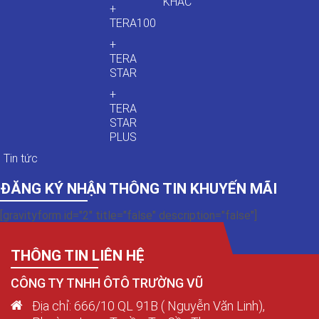
KHÁC
+
TERA100
+
TERA
STAR
+
TERA
STAR
PLUS
Tin tức
ĐĂNG KÝ NHẬN THÔNG TIN KHUYẾN MÃI
[gravityform id="2" title="false" description="false"]
THÔNG TIN LIÊN HỆ
CÔNG TY TNHH ÔTÔ TRƯỜNG VŨ
Địa chỉ: 666/10 QL 91B ( Nguyễn Văn Linh),