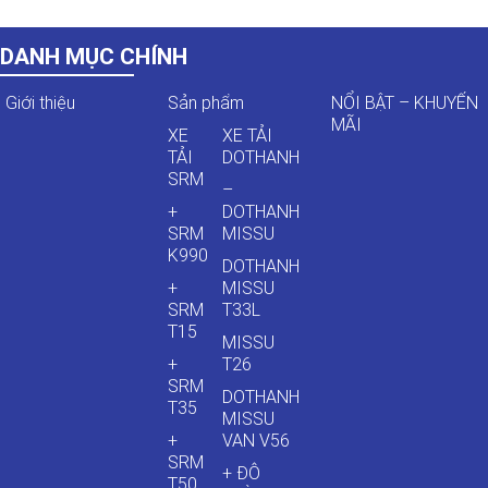
DANH MỤC CHÍNH
Giới thiệu
Sản phẩm
NỔI BẬT – KHUYẾN
MÃI
XE
XE TẢI
TẢI
DOTHANH
SRM
–
+
DOTHANH
SRM
MISSU
K990
DOTHANH
+
MISSU
SRM
T33L
T15
MISSU
+
T26
SRM
DOTHANH
T35
MISSU
+
VAN V56
SRM
+ ĐÔ
T50