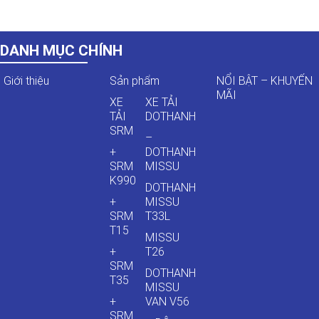
DANH MỤC CHÍNH
Giới thiệu
Sản phẩm
NỔI BẬT – KHUYẾN
MÃI
XE
XE TẢI
TẢI
DOTHANH
SRM
–
+
DOTHANH
SRM
MISSU
K990
DOTHANH
+
MISSU
SRM
T33L
T15
MISSU
+
T26
SRM
DOTHANH
T35
MISSU
+
VAN V56
SRM