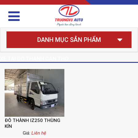
DANH MỤC SẢN PHẨM
XE TAI DO THANH CAN THO
ĐÔ THÀNH IZ250 THÙNG
KÍN
Giá:
Liên hệ