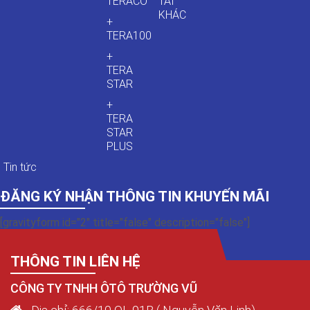
TERACO
TẢI
KHÁC
+
TERA100
+
TERA
STAR
+
TERA
STAR
PLUS
Tin tức
ĐĂNG KÝ NHẬN THÔNG TIN KHUYẾN MÃI
[gravityform id="2" title="false" description="false"]
THÔNG TIN LIÊN HỆ
CÔNG TY TNHH ÔTÔ TRƯỜNG VŨ