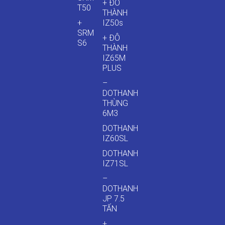
+ ĐÔ
T50
THÀNH
+
IZ50s
SRM
+ ĐÔ
S6
THÀNH
IZ65M
PLUS
–
DOTHANH
THÙNG
6M3
DOTHANH
IZ60SL
DOTHANH
IZ71SL
–
DOTHANH
JP 7.5
TẤN
+