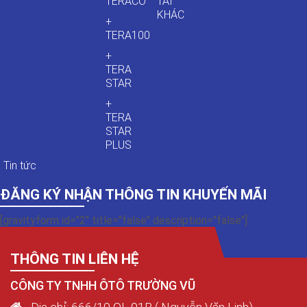
TERACO
TẢI
KHÁC
+
TERA100
+
TERA
STAR
+
TERA
STAR
PLUS
Tin tức
ĐĂNG KÝ NHẬN THÔNG TIN KHUYẾN MÃI
[gravityform id="2" title="false" description="false"]
THÔNG TIN LIÊN HỆ
CÔNG TY TNHH ÔTÔ TRƯỜNG VŨ