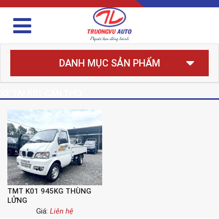
DANH MỤC SẢN PHẨM
XE TAI K01 CAN THO
TMT K01 945KG THÙNG
LỬNG
Giá:
Liên hệ