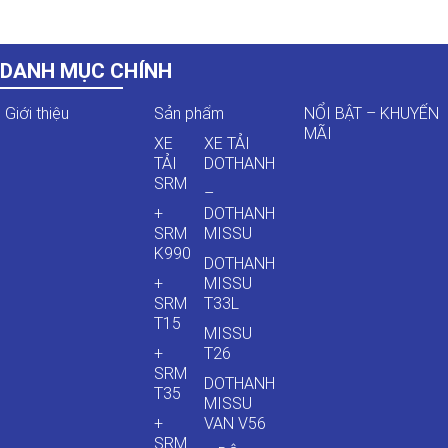
DANH MỤC CHÍNH
Giới thiệu
Sản phẩm
NỔI BẬT – KHUYẾN
MÃI
XE
XE TẢI
TẢI
DOTHANH
SRM
–
+
DOTHANH
SRM
MISSU
K990
DOTHANH
+
MISSU
SRM
T33L
T15
MISSU
+
T26
SRM
DOTHANH
T35
MISSU
+
VAN V56
SRM