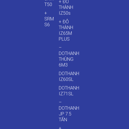
+ ĐÔ
T50
THÀNH
+
IZ50s
SRM
+ ĐÔ
S6
THÀNH
IZ65M
PLUS
–
DOTHANH
THÙNG
6M3
DOTHANH
IZ60SL
DOTHANH
IZ71SL
–
DOTHANH
JP 7.5
TẤN
+