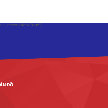
rue" description="true"]
ẢN ĐỒ