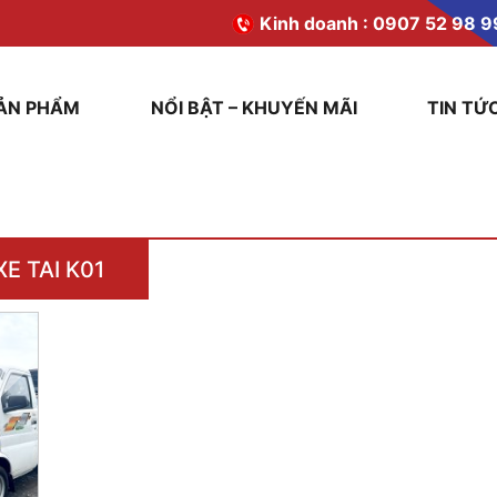
Kinh doanh :
0907 52 98 9
ẢN PHẨM
NỔI BẬT – KHUYẾN MÃI
TIN TỨ
XE TAI K01