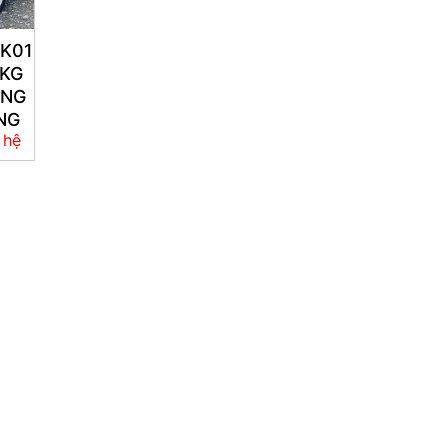
K01
5KG
ÙNG
NG
 hệ