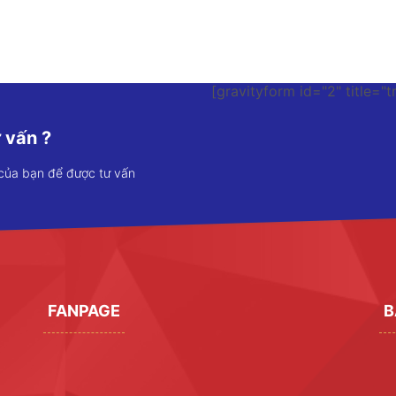
[gravityform id="2" title="t
 vấn ?
 của bạn để được tư vấn
FANPAGE
B