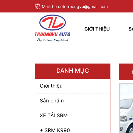
Mail:
hoa.ototruongvu@gmail.com
GIỚI THIỆU
S
DANH MỤC
Giới thiệu
Sản phẩm
XE TẢI SRM
+ SRM K990