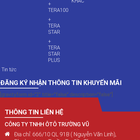
KHÁC
+
TERA100
+
TERA
STAR
+
TERA
STAR
PLUS
Tin tức
ĐĂNG KÝ NHẬN THÔNG TIN KHUYẾN MÃI
[gravityform id="2" title="false" description="false"]
THÔNG TIN LIÊN HỆ
CÔNG TY TNHH ÔTÔ TRƯỜNG VŨ
Địa chỉ: 666/10 QL 91B ( Nguyễn Văn Linh),