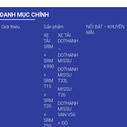
DANH MỤC CHÍNH
Giới thiệu
Sản phẩm
NỔI BẬT – KHUYẾN
MÃI
XE
XE TẢI
TẢI
DOTHANH
SRM
–
+
DOTHANH
SRM
MISSU
K990
DOTHANH
+
MISSU
SRM
T33L
T15
MISSU
+
T26
SRM
DOTHANH
T35
MISSU
+
VAN V56
SRM
+ ĐÔ
T50