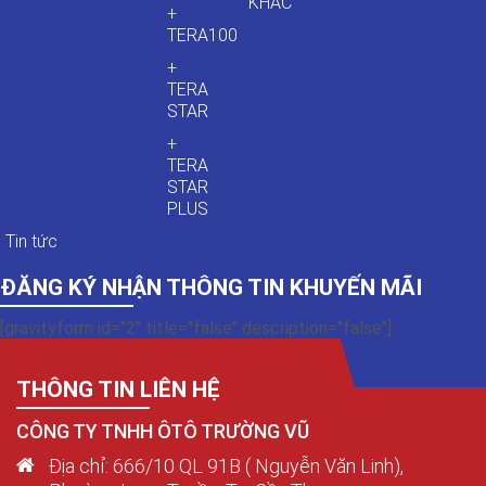
KHÁC
+
TERA100
+
TERA
STAR
+
TERA
STAR
PLUS
Tin tức
ĐĂNG KÝ NHẬN THÔNG TIN KHUYẾN MÃI
[gravityform id="2" title="false" description="false"]
THÔNG TIN LIÊN HỆ
CÔNG TY TNHH ÔTÔ TRƯỜNG VŨ
Địa chỉ: 666/10 QL 91B ( Nguyễn Văn Linh),