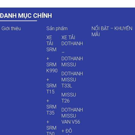
DANH MỤC CHÍNH
Giới thiệu
Sản phẩm
NỔI BẬT – KHUYẾN
MÃI
XE
XE TẢI
TẢI
DOTHANH
SRM
–
+
DOTHANH
SRM
MISSU
K990
DOTHANH
+
MISSU
SRM
T33L
T15
MISSU
+
T26
SRM
DOTHANH
T35
MISSU
+
VAN V56
SRM
+ ĐÔ
T50