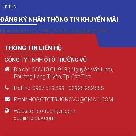
Tin tức
ĐĂNG KÝ NHẬN THÔNG TIN KHUYẾN MÃI
[gravityform id="2" title="false" description="false"]
THÔNG TIN LIÊN HỆ
CÔNG TY TNHH ÔTÔ TRƯỜNG VŨ
Địa chỉ: 666/10 QL 91B ( Nguyễn Văn Linh),
Phường Long Tuyền, Tp. Cần Thơ
Hotline: 0907.529.899 - 02926.262.666
Email: HOA.OTOTRUONGVU@GMAIL.COM
Website: ototruongvu.com
xetaimientay.com