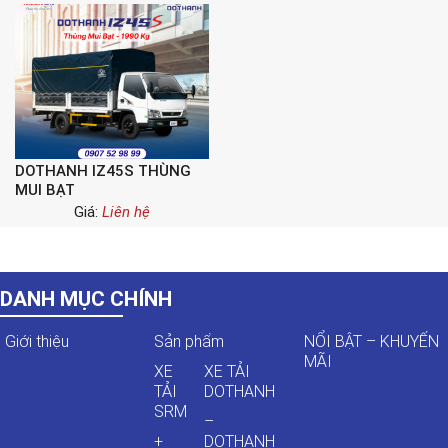
DOTHANH IZ45S THÙNG
MUI BẠT
Giá:
Liên hệ
DANH MỤC CHÍNH
Giới thiệu
Sản phẩm
NỔI BẬT – KHUYẾN
MÃI
XE
XE TẢI
TẢI
DOTHANH
SRM
–
+
DOTHANH