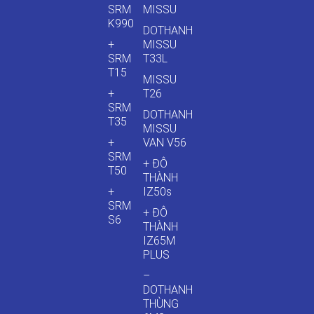
SRM
MISSU
K990
DOTHANH
+
MISSU
SRM
T33L
T15
MISSU
+
T26
SRM
DOTHANH
T35
MISSU
+
VAN V56
SRM
+ ĐÔ
T50
THÀNH
+
IZ50s
SRM
+ ĐÔ
S6
THÀNH
IZ65M
PLUS
–
DOTHANH
THÙNG