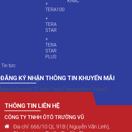
KHÁC
+
TERA100
+
TERA
STAR
+
TERA
STAR
PLUS
Tin tức
ĐĂNG KÝ NHẬN THÔNG TIN KHUYẾN MÃI
[gravityform id="2" title="false" description="false"]
THÔNG TIN LIÊN HỆ
CÔNG TY TNHH ÔTÔ TRƯỜNG VŨ
Địa chỉ: 666/10 QL 91B ( Nguyễn Văn Linh),