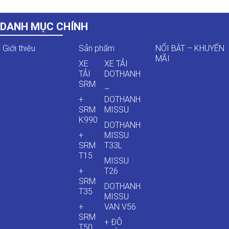
DANH MỤC CHÍNH
Giới thiệu
Sản phẩm
NỔI BẬT – KHUYẾN
MÃI
XE
XE TẢI
TẢI
DOTHANH
SRM
–
+
DOTHANH
SRM
MISSU
K990
DOTHANH
+
MISSU
SRM
T33L
T15
MISSU
+
T26
SRM
DOTHANH
T35
MISSU
+
VAN V56
SRM
+ ĐÔ
T50