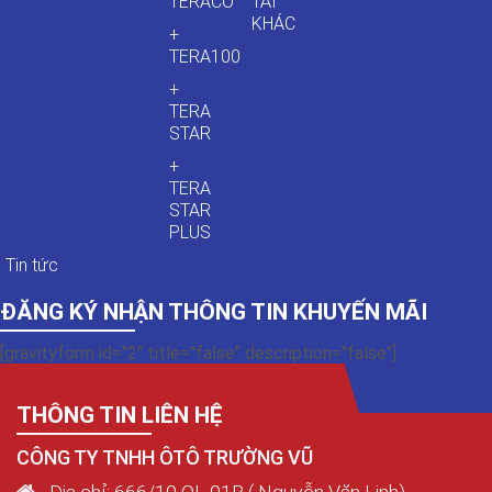
TERACO
TẢI
KHÁC
+
TERA100
+
TERA
STAR
+
TERA
STAR
PLUS
Tin tức
ĐĂNG KÝ NHẬN THÔNG TIN KHUYẾN MÃI
[gravityform id="2" title="false" description="false"]
THÔNG TIN LIÊN HỆ
CÔNG TY TNHH ÔTÔ TRƯỜNG VŨ