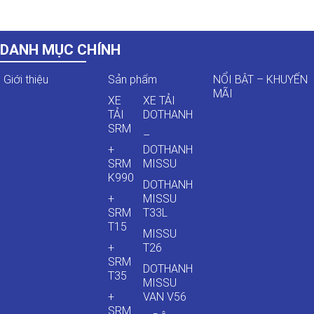
DANH MỤC CHÍNH
Giới thiệu
Sản phẩm
NỔI BẬT – KHUYẾN
MÃI
XE
XE TẢI
TẢI
DOTHANH
SRM
–
+
DOTHANH
SRM
MISSU
K990
DOTHANH
+
MISSU
SRM
T33L
T15
MISSU
+
T26
SRM
DOTHANH
T35
MISSU
+
VAN V56
SRM