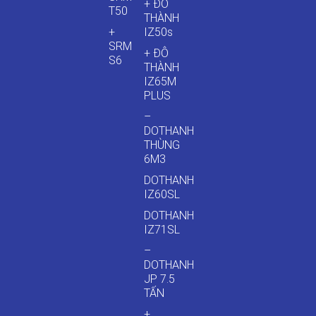
+ ĐÔ
T50
THÀNH
+
IZ50s
SRM
+ ĐÔ
S6
THÀNH
IZ65M
PLUS
–
DOTHANH
THÙNG
6M3
DOTHANH
IZ60SL
DOTHANH
IZ71SL
–
DOTHANH
JP 7.5
TẤN
+