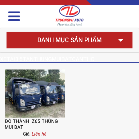
DANH MỤC SẢN PHẨM
XETAI3.5TANTHUNGMUIBATCANTHO
ĐÔ THÀNH IZ65 THÙNG
MUI BẠT
Giá:
Liên hệ