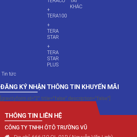
TERACO
TẢI
KHÁC
+
TERA100
+
TERA
STAR
+
TERA
STAR
PLUS
Tin tức
ĐĂNG KÝ NHẬN THÔNG TIN KHUYẾN MÃI
[gravityform id="2" title="false" description="false"]
THÔNG TIN LIÊN HỆ
CÔNG TY TNHH ÔTÔ TRƯỜNG VŨ