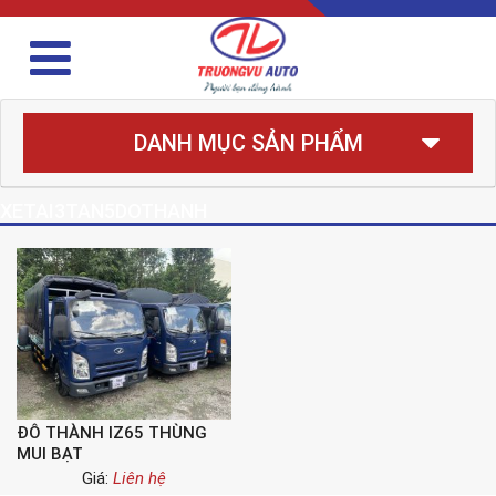
DANH MỤC SẢN PHẨM
XETAI3TAN5DOTHANH
ĐÔ THÀNH IZ65 THÙNG
MUI BẠT
Giá:
Liên hệ