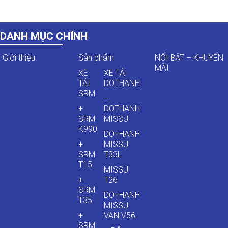
DANH MỤC CHÍNH
Giới thiệu
Sản phẩm
NỔI BẬT – KHUYẾN
MÃI
XE
XE TẢI
TẢI
DOTHANH
SRM
–
+
DOTHANH
SRM
MISSU
K990
DOTHANH
+
MISSU
SRM
T33L
T15
MISSU
+
T26
SRM
DOTHANH
T35
MISSU
+
VAN V56
SRM