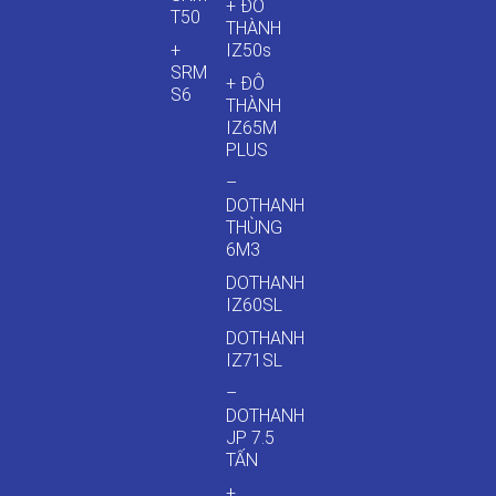
+ ĐÔ
T50
THÀNH
+
IZ50s
SRM
+ ĐÔ
S6
THÀNH
IZ65M
PLUS
–
DOTHANH
THÙNG
6M3
DOTHANH
IZ60SL
DOTHANH
IZ71SL
–
DOTHANH
JP 7.5
TẤN
+