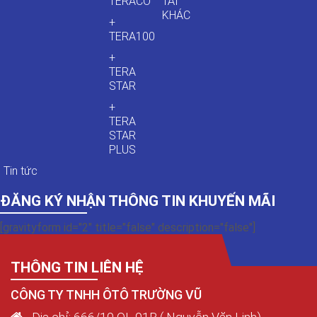
TERACO
TẢI
KHÁC
+
TERA100
+
TERA
STAR
+
TERA
STAR
PLUS
Tin tức
ĐĂNG KÝ NHẬN THÔNG TIN KHUYẾN MÃI
[gravityform id="2" title="false" description="false"]
THÔNG TIN LIÊN HỆ
CÔNG TY TNHH ÔTÔ TRƯỜNG VŨ