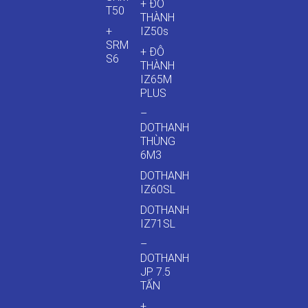
+ ĐÔ
T50
THÀNH
+
IZ50s
SRM
+ ĐÔ
S6
THÀNH
IZ65M
PLUS
–
DOTHANH
THÙNG
6M3
DOTHANH
IZ60SL
DOTHANH
IZ71SL
–
DOTHANH
JP 7.5
TẤN
+