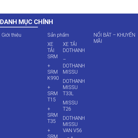
DANH MỤC CHÍNH
Giới thiệu
Sản phẩm
NỔI BẬT – KHUYẾN
MÃI
XE
XE TẢI
TẢI
DOTHANH
SRM
–
+
DOTHANH
SRM
MISSU
K990
DOTHANH
+
MISSU
SRM
T33L
T15
MISSU
+
T26
SRM
DOTHANH
T35
MISSU
+
VAN V56
SRM