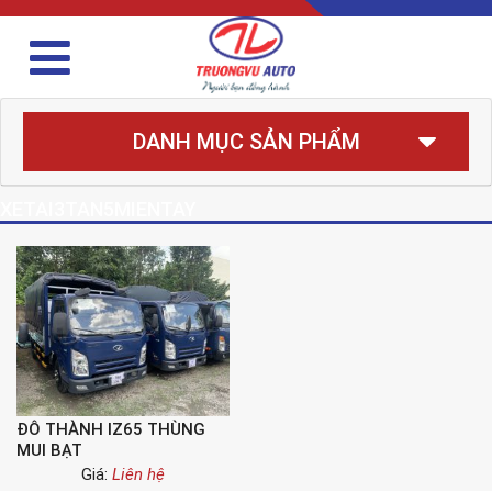
DANH MỤC SẢN PHẨM
XETAI3TAN5MIENTAY
ĐÔ THÀNH IZ65 THÙNG
MUI BẠT
Giá:
Liên hệ