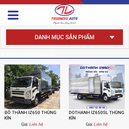
DANH MỤC SẢN PHẨM
XETAI6TAN5THUNGKIN
ĐÔ THÀNH IZ650 THÙNG
DOTHANH IZ650SL THÙNG
KÍN
KÍN
Giá:
Liên hệ
Giá:
Liên hệ