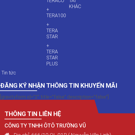
TERACO
TẢI
KHÁC
+
TERA100
+
TERA
STAR
+
TERA
STAR
PLUS
Tin tức
ĐĂNG KÝ NHẬN THÔNG TIN KHUYẾN MÃI
[gravityform id="2" title="false" description="false"]
THÔNG TIN LIÊN HỆ
CÔNG TY TNHH ÔTÔ TRƯỜNG VŨ