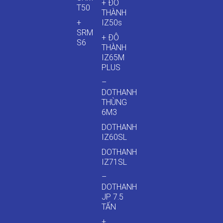
+ ĐÔ
T50
THÀNH
+
IZ50s
SRM
+ ĐÔ
S6
THÀNH
IZ65M
PLUS
–
DOTHANH
THÙNG
6M3
DOTHANH
IZ60SL
DOTHANH
IZ71SL
–
DOTHANH
JP 7.5
TẤN
+