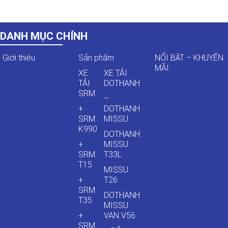
DANH MỤC CHÍNH
Giới thiệu
Sản phẩm
NỔI BẬT – KHUYẾN
MÃI
XE
XE TẢI
TẢI
DOTHANH
SRM
–
+
DOTHANH
SRM
MISSU
K990
DOTHANH
+
MISSU
SRM
T33L
T15
MISSU
+
T26
SRM
DOTHANH
T35
MISSU
+
VAN V56
SRM