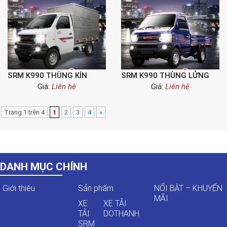
SRM K990 THÙNG KÍN
SRM K990 THÙNG LỬNG
Giá:
Liên hệ
Giá:
Liên hệ
Trang 1 trên 4
1
2
3
4
»
DANH MỤC CHÍNH
Giới thiệu
Sản phẩm
NỔI BẬT – KHUYẾN
MÃI
XE
XE TẢI
TẢI
DOTHANH
SRM