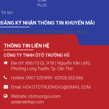
STAR
PLUS
Tin tức
ĐĂNG KÝ NHẬN THÔNG TIN KHUYẾN MÃI
[gravityform id="2" title="false" description="false"]
THÔNG TIN LIÊN HỆ
CÔNG TY TNHH ÔTÔ TRƯỜNG VŨ
Địa chỉ: 666/10 QL 91B ( Nguyễn Văn Linh),
Phường Long Tuyền, Tp. Cần Thơ
Hotline: 0907.529.899 - 02926.262.666
Email: HOA.OTOTRUONGVU@GMAIL.COM
Website: ototruongvu.com
xetaimientay.com