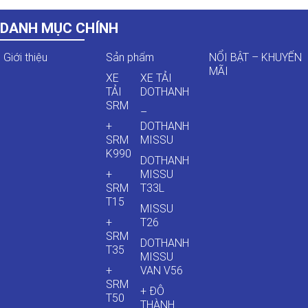
DANH MỤC CHÍNH
Giới thiệu
Sản phẩm
NỔI BẬT – KHUYẾN
MÃI
XE
XE TẢI
TẢI
DOTHANH
SRM
–
+
DOTHANH
SRM
MISSU
K990
DOTHANH
+
MISSU
SRM
T33L
T15
MISSU
+
T26
SRM
DOTHANH
T35
MISSU
+
VAN V56
SRM
+ ĐÔ
T50
THÀNH