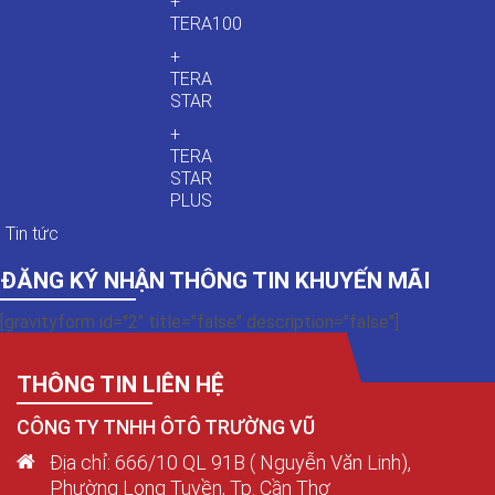
+
TERA100
+
TERA
STAR
+
TERA
STAR
PLUS
Tin tức
ĐĂNG KÝ NHẬN THÔNG TIN KHUYẾN MÃI
[gravityform id="2" title="false" description="false"]
THÔNG TIN LIÊN HỆ
CÔNG TY TNHH ÔTÔ TRƯỜNG VŨ
Địa chỉ: 666/10 QL 91B ( Nguyễn Văn Linh),
Phường Long Tuyền, Tp. Cần Thơ