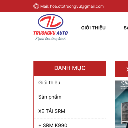
Mail:
hoa.ototruongvu@gmail.com
GIỚI THIỆU
S
DANH MỤC
Giới thiệu
Sản phẩm
XE TẢI SRM
+ SRM K990