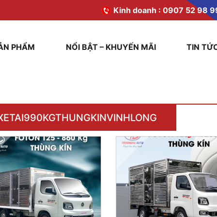
Kinh doanh :
0907 52 98 9
ẢN PHẨM
NỔI BẬT – KHUYẾN MÃI
TIN TỨ
XETAI990KGTHUNGKINVINHLONG