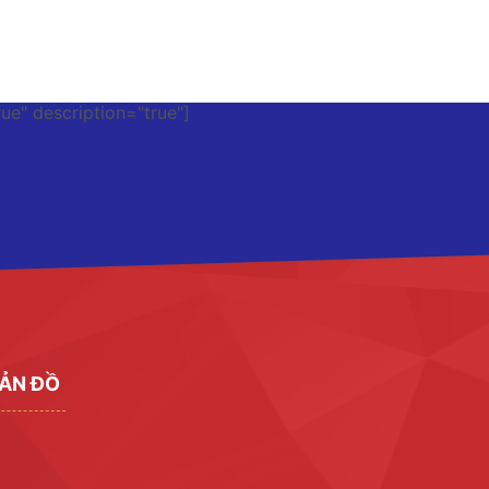
rue" description="true"]
ẢN ĐỒ