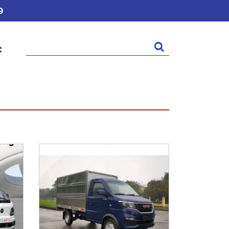
9
Tìm
C
kiếm: