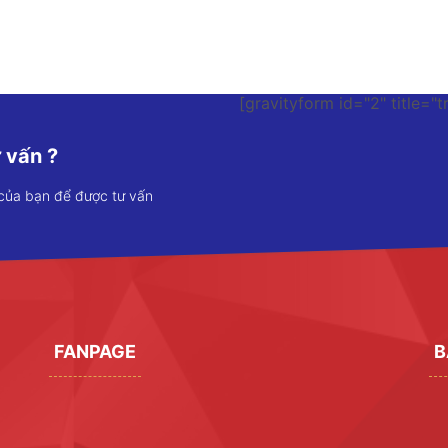
[gravityform id="2" title="t
 vấn ?
 của bạn để được tư vấn
FANPAGE
B