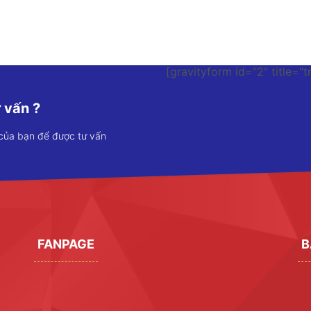
[gravityform id="2" title="t
 vấn ?
 của bạn để được tư vấn
FANPAGE
B