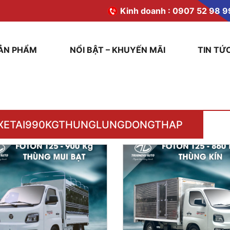
Kinh doanh :
0907 52 98 9
ẢN PHẨM
NỔI BẬT – KHUYẾN MÃI
TIN TỨ
XETAI990KGTHUNGLUNGDONGTHAP