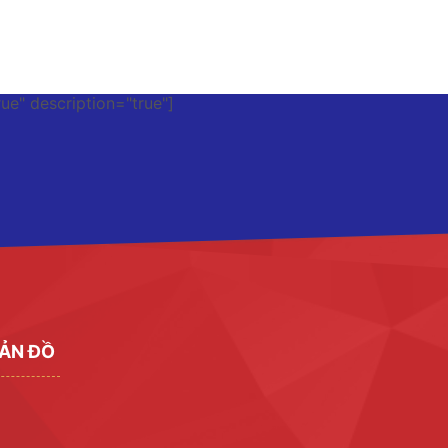
rue" description="true"]
ẢN ĐỒ