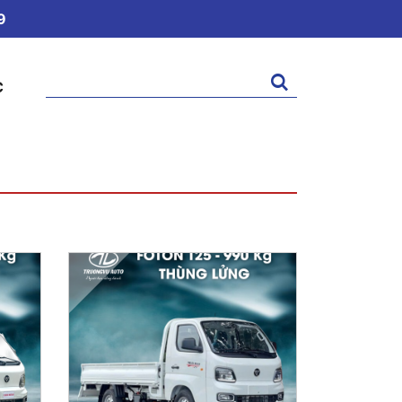
9
Tìm
C
kiếm: