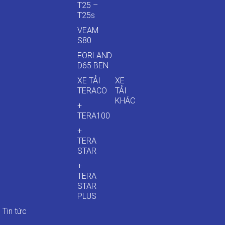
T25 –
T25s
VEAM
S80
FORLAND
D65 BEN
XE TẢI
XE
TERACO
TẢI
KHÁC
+
TERA100
+
TERA
STAR
+
TERA
STAR
PLUS
Tin tức