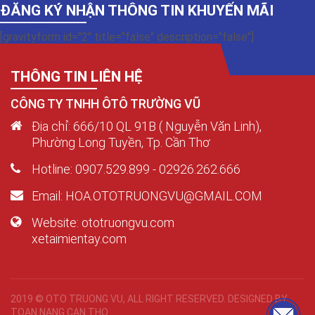
ĐĂNG KÝ NHẬN THÔNG TIN KHUYẾN MÃI
[gravityform id="2" title="false" description="false"]
THÔNG TIN LIÊN HỆ
CÔNG TY TNHH ÔTÔ TRƯỜNG VŨ
Địa chỉ: 666/10 QL 91B ( Nguyễn Văn Linh),
Phường Long Tuyền, Tp. Cần Thơ
Hotline: 0907.529.899 - 02926.262.666
Email: HOA.OTOTRUONGVU@GMAIL.COM
Website: ototruongvu.com
xetaimientay.com
2019 © OTO TRUONG VU, ALL RIGHT RESERVED. DESIGNED BY
TOAN NANG CAN THO