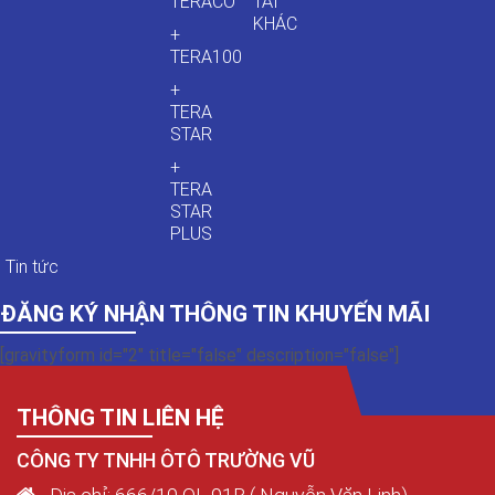
TERACO
TẢI
KHÁC
+
TERA100
+
TERA
STAR
+
TERA
STAR
PLUS
Tin tức
ĐĂNG KÝ NHẬN THÔNG TIN KHUYẾN MÃI
[gravityform id="2" title="false" description="false"]
THÔNG TIN LIÊN HỆ
CÔNG TY TNHH ÔTÔ TRƯỜNG VŨ