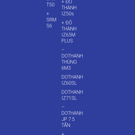
+ ĐÔ
T50
THÀNH
+
IZ50s
SRM
+ ĐÔ
S6
THÀNH
IZ65M
PLUS
–
DOTHANH
THÙNG
6M3
DOTHANH
IZ60SL
DOTHANH
IZ71SL
–
DOTHANH
JP 7.5
TẤN
+