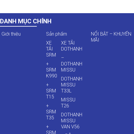
DANH MỤC CHÍNH
Giới thiệu
Sản phẩm
NỔI BẬT – KHUYẾN
MÃI
XE
XE TẢI
TẢI
DOTHANH
SRM
–
+
DOTHANH
SRM
MISSU
K990
DOTHANH
+
MISSU
SRM
T33L
T15
MISSU
+
T26
SRM
DOTHANH
T35
MISSU
+
VAN V56
SRM