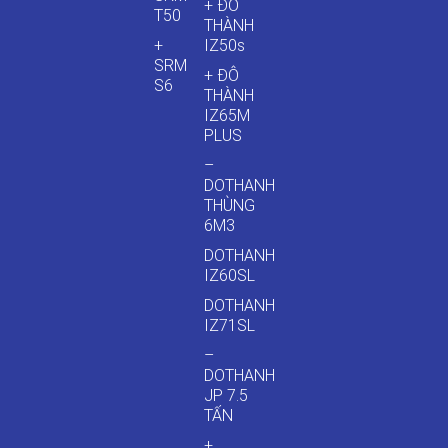
+ ĐÔ
T50
THÀNH
+
IZ50s
SRM
+ ĐÔ
S6
THÀNH
IZ65M
PLUS
–
DOTHANH
THÙNG
6M3
DOTHANH
IZ60SL
DOTHANH
IZ71SL
–
DOTHANH
JP 7.5
TẤN
+