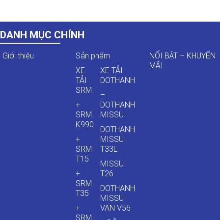
DANH MỤC CHÍNH
Giới thiệu
Sản phẩm
NỔI BẬT – KHUYẾN
MÃI
XE
XE TẢI
TẢI
DOTHANH
SRM
–
+
DOTHANH
SRM
MISSU
K990
DOTHANH
+
MISSU
SRM
T33L
T15
MISSU
+
T26
SRM
DOTHANH
T35
MISSU
+
VAN V56
SRM