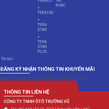
TERACO
TẢI
KHÁC
+
TERA100
+
TERA
STAR
+
TERA
STAR
PLUS
Tin tức
ĐĂNG KÝ NHẬN THÔNG TIN KHUYẾN MÃI
[gravityform id="2" title="false" description="false"]
THÔNG TIN LIÊN HỆ
CÔNG TY TNHH ÔTÔ TRƯỜNG VŨ