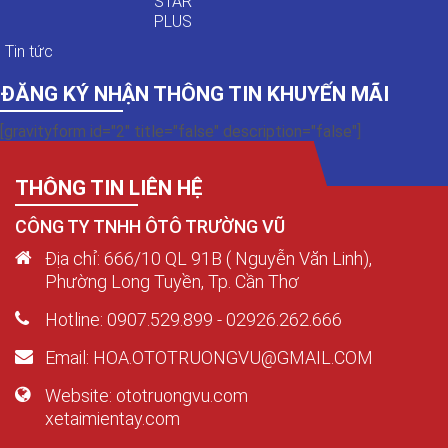
STAR
PLUS
Tin tức
ĐĂNG KÝ NHẬN THÔNG TIN KHUYẾN MÃI
[gravityform id="2" title="false" description="false"]
THÔNG TIN LIÊN HỆ
CÔNG TY TNHH ÔTÔ TRƯỜNG VŨ
Địa chỉ: 666/10 QL 91B ( Nguyễn Văn Linh),
Phường Long Tuyền, Tp. Cần Thơ
Hotline: 0907.529.899 - 02926.262.666
Email: HOA.OTOTRUONGVU@GMAIL.COM
Website: ototruongvu.com
xetaimientay.com