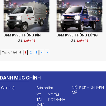
SRM K990 THÙNG KÍN
SRM K990 THÙNG LỬNG
Giá:
Liên hệ
Giá:
Liên hệ
Trang 1 trên 4
1
2
3
4
»
DANH MỤC CHÍNH
Giới thiệu
Sản phẩm
NỔI BẬT – KHUYẾN
MÃI
XE
XE TẢI
TẢI
DOTHANH
SRM