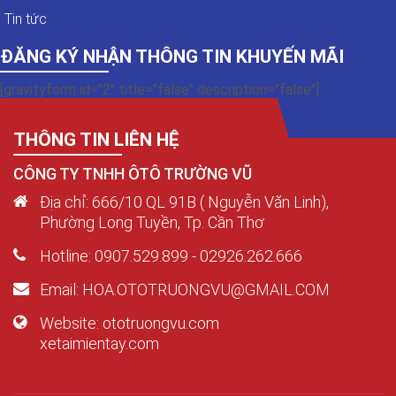
Tin tức
ĐĂNG KÝ NHẬN THÔNG TIN KHUYẾN MÃI
[gravityform id="2" title="false" description="false"]
THÔNG TIN LIÊN HỆ
CÔNG TY TNHH ÔTÔ TRƯỜNG VŨ
Địa chỉ: 666/10 QL 91B ( Nguyễn Văn Linh),
Phường Long Tuyền, Tp. Cần Thơ
Hotline: 0907.529.899 - 02926.262.666
Email: HOA.OTOTRUONGVU@GMAIL.COM
Website: ototruongvu.com
xetaimientay.com