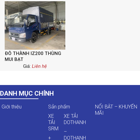
ĐÔ THÀNH IZ200 THÙNG
MUI BẠT
Giá:
Liên hệ
DANH MỤC CHÍNH
Giới thiệu
Sản phẩm
NỔI BẬT – KHUYẾN
MÃI
XE
XE TẢI
TẢI
DOTHANH
SRM
–
+
DOTHANH