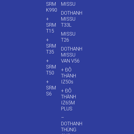
SRM
MISSU
K990
DOTHANH
+
MISSU
SRM
T33L
T15
MISSU
+
T26
SRM
DOTHANH
T35
MISSU
+
VAN V56
SRM
+ ĐÔ
T50
THÀNH
+
IZ50s
SRM
+ ĐÔ
S6
THÀNH
IZ65M
PLUS
–
DOTHANH
THÙNG