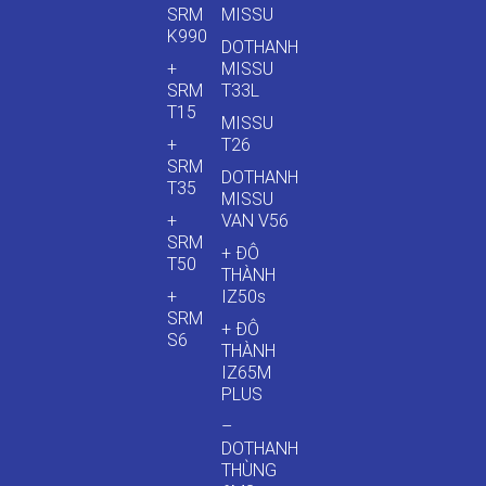
SRM
MISSU
K990
DOTHANH
+
MISSU
SRM
T33L
T15
MISSU
+
T26
SRM
DOTHANH
T35
MISSU
+
VAN V56
SRM
+ ĐÔ
T50
THÀNH
+
IZ50s
SRM
+ ĐÔ
S6
THÀNH
IZ65M
PLUS
–
DOTHANH
THÙNG