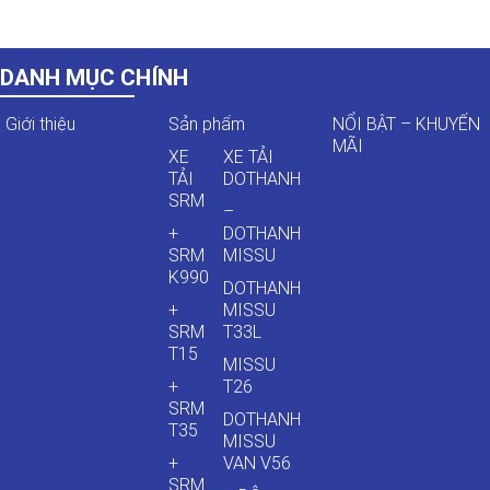
DANH MỤC CHÍNH
Giới thiệu
Sản phẩm
NỔI BẬT – KHUYẾN
MÃI
XE
XE TẢI
TẢI
DOTHANH
SRM
–
+
DOTHANH
SRM
MISSU
K990
DOTHANH
+
MISSU
SRM
T33L
T15
MISSU
+
T26
SRM
DOTHANH
T35
MISSU
+
VAN V56
SRM