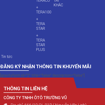
TERACO
TẢI
KHÁC
+
TERA100
+
TERA
STAR
+
TERA
STAR
PLUS
Tin tức
ĐĂNG KÝ NHẬN THÔNG TIN KHUYẾN MÃI
[gravityform id="2" title="false" description="false"]
THÔNG TIN LIÊN HỆ
CÔNG TY TNHH ÔTÔ TRƯỜNG VŨ