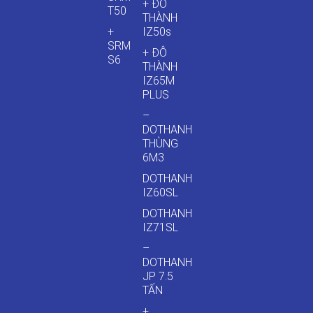
+ ĐÔ
T50
THÀNH
+
IZ50s
SRM
+ ĐÔ
S6
THÀNH
IZ65M
PLUS
–
DOTHANH
THÙNG
6M3
DOTHANH
IZ60SL
DOTHANH
IZ71SL
–
DOTHANH
JP 7.5
TẤN
+