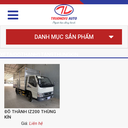
DANH MỤC SẢN PHẨM
XETAIDOTHANH1TAN9THUNGKIN
ĐÔ THÀNH IZ200 THÙNG
KÍN
Giá:
Liên hệ