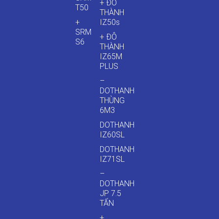
+ ĐÔ
T50
THÀNH
+
IZ50s
SRM
+ ĐÔ
S6
THÀNH
IZ65M
PLUS
–
DOTHANH
THÙNG
6M3
DOTHANH
IZ60SL
DOTHANH
IZ71SL
–
DOTHANH
JP 7.5
TẤN
+