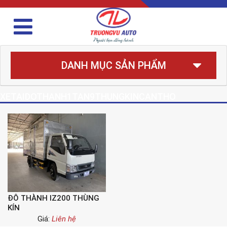
DANH MỤC SẢN PHẨM
XETAIDOTHANH1TAN9THUNGKINCANTHO
ĐÔ THÀNH IZ200 THÙNG
KÍN
Giá:
Liên hệ