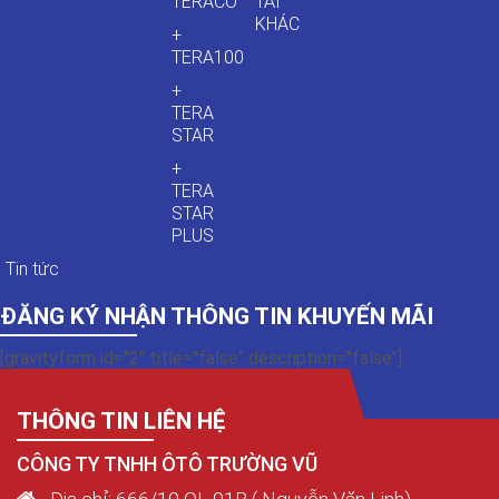
TERACO
TẢI
KHÁC
+
TERA100
+
TERA
STAR
+
TERA
STAR
PLUS
Tin tức
ĐĂNG KÝ NHẬN THÔNG TIN KHUYẾN MÃI
[gravityform id="2" title="false" description="false"]
THÔNG TIN LIÊN HỆ
CÔNG TY TNHH ÔTÔ TRƯỜNG VŨ