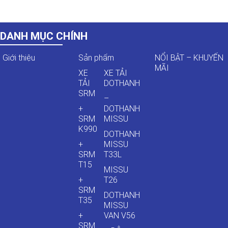
DANH MỤC CHÍNH
Giới thiệu
Sản phẩm
NỔI BẬT – KHUYẾN
MÃI
XE
XE TẢI
TẢI
DOTHANH
SRM
–
+
DOTHANH
SRM
MISSU
K990
DOTHANH
+
MISSU
SRM
T33L
T15
MISSU
+
T26
SRM
DOTHANH
T35
MISSU
+
VAN V56
SRM