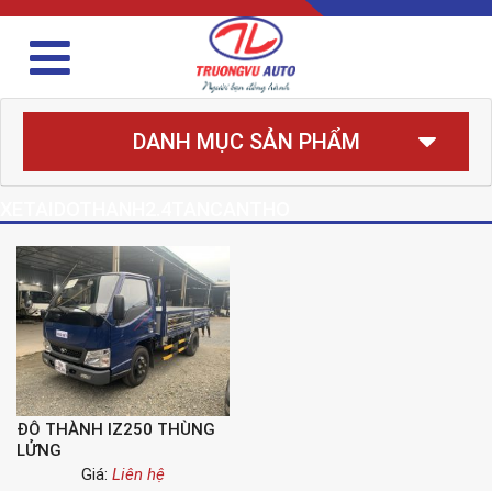
DANH MỤC SẢN PHẨM
XETAIDOTHANH2.4TANCANTHO
ĐÔ THÀNH IZ250 THÙNG
LỬNG
Giá:
Liên hệ