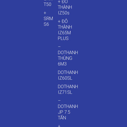
+ ĐÔ
T50
THÀNH
+
IZ50s
SRM
+ ĐÔ
S6
THÀNH
IZ65M
PLUS
–
DOTHANH
THÙNG
6M3
DOTHANH
IZ60SL
DOTHANH
IZ71SL
–
DOTHANH
JP 7.5
TẤN
+