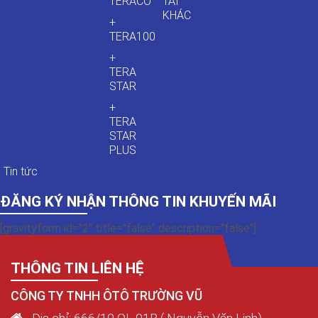
TERACO
TẢI
KHÁC
+
TERA100
+
TERA
STAR
+
TERA
STAR
PLUS
Tin tức
ĐĂNG KÝ NHẬN THÔNG TIN KHUYẾN MÃI
[gravityform id="2" title="false" description="false"]
THÔNG TIN LIÊN HỆ
CÔNG TY TNHH ÔTÔ TRƯỜNG VŨ