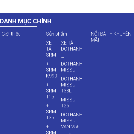
DANH MỤC CHÍNH
Giới thiệu
Sản phẩm
NỔI BẬT – KHUYẾN
MÃI
XE
XE TẢI
TẢI
DOTHANH
SRM
–
+
DOTHANH
SRM
MISSU
K990
DOTHANH
+
MISSU
SRM
T33L
T15
MISSU
+
T26
SRM
DOTHANH
T35
MISSU
+
VAN V56
SRM